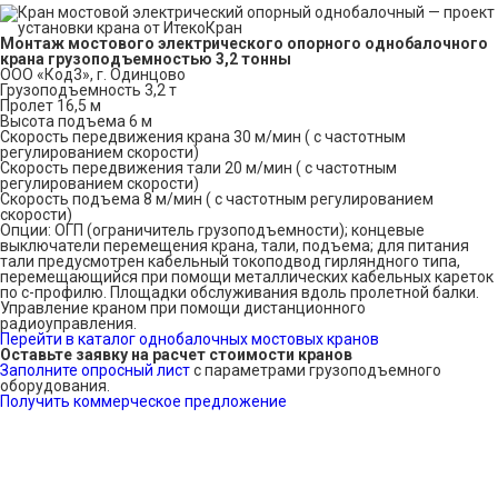
Монтаж мостового электрического опорного однобалочного
крана грузоподъемностью 3,2 тонны
ООО «Код3», г. Одинцово
Грузоподъемность 3,2 т
Пролет 16,5 м
Высота подъема 6 м
Скорость передвижения крана 30 м/мин ( с частотным
регулированием скорости)
Скорость передвижения тали 20 м/мин ( с частотным
регулированием скорости)
Скорость подъема 8 м/мин ( с частотным регулированием
скорости)
Опции: ОГП (ограничитель грузоподъемности); концевые
выключатели перемещения крана, тали, подъема; для питания
тали предусмотрен кабельный токоподвод гирляндного типа,
перемещающийся при помощи металлических кабельных кареток
по с-профилю. Площадки обслуживания вдоль пролетной балки.
Управление краном при помощи дистанционного
радиоуправления.
Перейти в каталог однобалочных мостовых кранов
Оставьте заявку на расчет стоимости кранов
Заполните опросный лист
с параметрами грузоподъемного
оборудования.
Получить коммерческое предложение