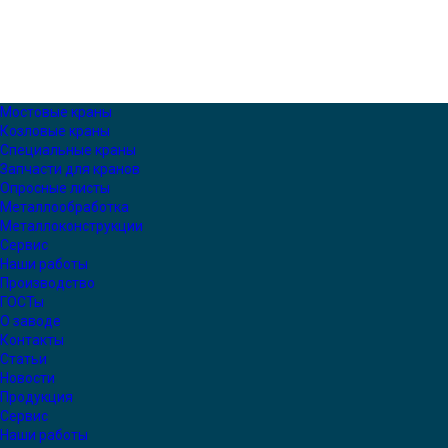
Мостовые краны
Козловые краны
Специальные краны
Запчасти для кранов
Опросные листы
Металлообработка
Металлоконструкции
Сервис
Наши работы
Производство
ГОСТы
О заводе
Контакты
Статьи
Новости
Продукция
Сервис
Наши работы