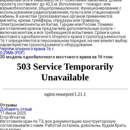
варьироваться в зависимости от пожелания заказчика. Длина
пролета составляет до 42,5 м. Исполнение – пожаро- или
взрывобезопасное, общепромышленное. Функционирование с
использованием радиоуправления, пульта или стационарной
кабины. В качестве грузозахватных органов применяются
магниты, крюки, грейферы, спредеры или траверсы.
Электрокомпоненты из Китая, Турции или России. Помимо
изготовления кранов предлагаем дополнительные услуги –
включая монтаж и все требующиеся испытания. Сроки и цена
мостового однобалочного опорного крана с грузоподъемностью
16 т определяются в персональном порядке, на них влияет выбор
характеристик грузоподъемного оборудования.
Чертёж опорного крана 16 т.
0,29Mb (PDF)
3D модель однобалочного мостового крана на 16 тонн
Отзывы
Добавить отзыв
11 Июня 2025
Егор Игнатов
Изготовили кран по ТЗ, все документацию конструкторскую
согласовывали с нами. Работой остались довольны, будем брать
еще краны.