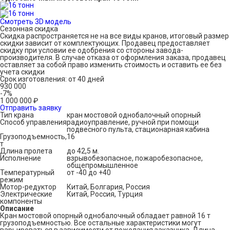
Смотреть 3D модель
Сезонная скидка
Скидка распространяется не на все виды кранов, итоговый размер
скидки зависит от комплектующих. Продавец предоставляет
скидку при условии ее одобрения со стороны завода-
производителя. В случае отказа от оформления заказа, продавец
оставляет за собой право изменить стоимость и оставить ее без
учета скидки
Срок изготовления: от 40 дней
930 000
-
7
%
1 000 000
₽
Отправить заявку
Тип крана
кран мостовой однобалочный опорный
Способ управления
радиоуправление, ручной при помощи
подвесного пульта, стационарная кабина
Грузоподъемность,
16
т
Длина пролета
до 42,5 м.
Исполнение
взрывобезопасное, пожаробезопасное,
общепромышленное
Температурный
от -40 до +40
режим
Мотор-редуктор
Китай, Болгария, Россия
Электрические
Китай, Россия, Турция
компоненты
Описание
Кран мостовой опорный однобалочный обладает равной 16 т
грузоподъемностью. Все остальные характеристики могут