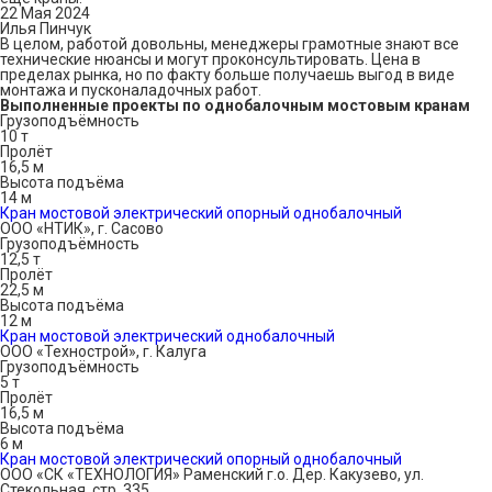
22 Мая 2024
Илья Пинчук
В целом, работой довольны, менеджеры грамотные знают все
технические нюансы и могут проконсультировать. Цена в
пределах рынка, но по факту больше получаешь выгод в виде
монтажа и пусконаладочных работ.
Выполненные проекты по однобалочным мостовым кранам
Грузоподъёмность
10 т
Пролёт
16,5 м
Высота подъёма
14 м
Кран мостовой электрический опорный однобалочный
ООО «НТИК», г. Сасово
Грузоподъёмность
12,5 т
Пролёт
22,5 м
Высота подъёма
12 м
Кран мостовой электрический однобалочный
ООО «Технострой», г. Калуга
Грузоподъёмность
5 т
Пролёт
16,5 м
Высота подъёма
6 м
Кран мостовой электрический опорный однобалочный
ООО «СК «ТЕХНОЛОГИЯ» Раменский г.о. Дер. Какузево, ул.
Стекольная, стр. 335