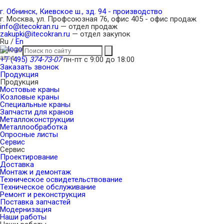
г. Обнинск, Киевское ш., зд. 94 - производство
г. Москва, ул. Профсоюзная 76, офис 405 - офис продаж
info@itecokran.ru
— отдел продаж
zakupki@itecokran.ru
— отдел закупок
Ru
/
En
твенный
завод
+7 (495)
374-73-07
пн-пт с 9:00 до 18:00
Заказать звонок
Продукция
Продукция
Мостовые краны
Козловые краны
Специальные краны
Запчасти для кранов
Металлоконструкции
Металлообработка
Опросные листы
Сервис
Сервис
Проектирование
Доставка
Монтаж и демонтаж
Техническое освидетельствование
Техническое обслуживание
Ремонт и реконструкция
Поставка запчастей
Модернизация
Наши работы