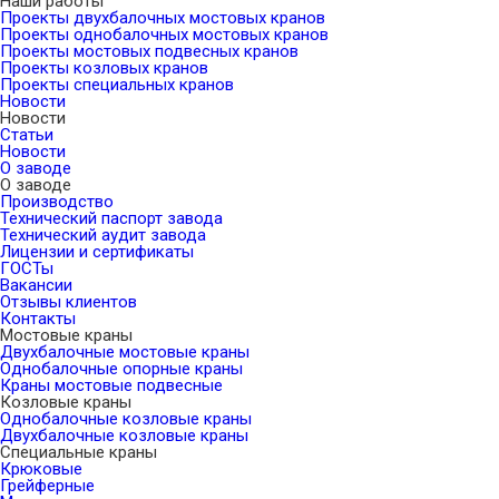
Наши работы
Проекты двухбалочных мостовых кранов
Проекты однобалочных мостовых кранов
Проекты мостовых подвесных кранов
Проекты козловых кранов
Проекты специальных кранов
Новости
Новости
Статьи
Новости
О заводе
О заводе
Производство
Технический паспорт завода
Технический аудит завода
Лицензии и сертификаты
ГОСТы
Вакансии
Отзывы клиентов
Контакты
Мостовые краны
Двухбалочные мостовые краны
Однобалочные опорные краны
Краны мостовые подвесные
Козловые краны
Однобалочные козловые краны
Двухбалочные козловые краны
Специальные краны
Крюковые
Грейферные