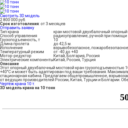
Смотреть 3D модель
2 800 000 руб.
Срок изготовления
: от 3 месяцев
Отправить заявку
Тип крана
кран мостовой двухбалочный опорный
Способ управления
радиоуправление, ручной при помощи 
Грузоподъемность, т
10
Длина пролета
до 42,5 м.
Исполнение
взрывобезопасное, пожаробезопасно
Температурный режим
от -40 до +40
Мотор-редуктор
Китай, Болгария, Россия
Электрические компоненты
Китай, Россия, Турция
Описание
Этот опорный двухбалочный мостовой кран грузоподъемностью 10 
+40°C и может быть адаптирован под ваши требования. Максималь
стационарная кабина. Предлагаем общепромышленное, взрывозащ
от ведущих производителей России, Китая, Турции и Болгарии. Об
Чертёж крана 10 т.
3D модель крана на 10 тонн