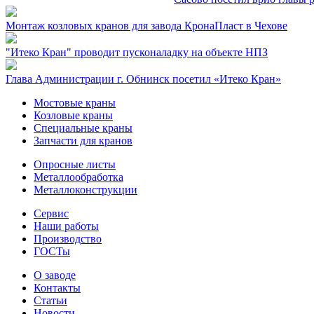
Монтаж козловых кранов для завода КронаПласт в Чехове
"Итеко Кран" проводит пусконаладку на объекте НПЗ
Глава Администрации г. Обнинск посетил «Итеко Кран»
Мостовые краны
Козловые краны
Специальные краны
Запчасти для кранов
Опросные листы
Металлообработка
Металлоконструкции
Сервис
Наши работы
Производство
ГОСТы
О заводе
Контакты
Статьи
Новости