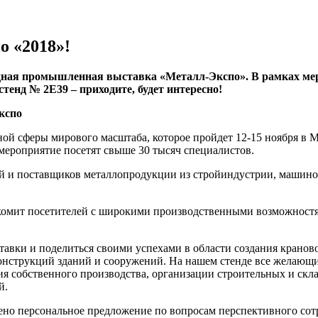
о «2018»!
родная промышленная выставка «Металл-Экспо». В рамках ме
тенд № 2E39 – приходите, будет интересно!
й сферы мирового масштаба, которое пройдет 12-15 ноября в М
 мероприятие посетят свыше 30 тысяч специалистов.
ей и поставщиков металлопродукции из стройиндустрии, машино
омит посетителей с широкими производственными возможностя
ыставки и поделиться своими успехами в области создания крано
конструкций зданий и сооружений. На нашем стенде все желающ
 собственного производства, организации строительных и скла
й.
но персональное предложение по вопросам перспективного сотр