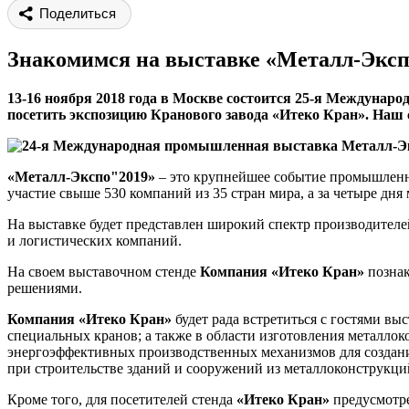
Поделиться
Знакомимся на выставке «Металл-Эксп
13-16 ноября 2018 года в Москве состоится 25-я Междуна
посетить экспозицию Кранового завода «Итеко Кран». Наш с
«
Металл-Экспо"2019»
– это крупнейшее событие промышленно
участие свыше 530 компаний из 35 стран мира, а за четыре дня
На выставке будет представлен широкий спектр производител
и логистических компаний.
На своем выставочном стенде
Компания «Итеко Кран»
познак
решениями.
Компания «Итеко Кран»
будет рада встретиться с гостями в
специальных кранов; а также в области изготовления металло
энергоэффективных производственных механизмов для создания
при строительстве зданий и сооружений из металлоконструкци
Кроме того, для посетителей стенда
«Итеко Кран»
предусмотре